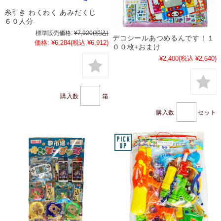
糸引き わくわく あみだくじ
６０人分
標準販売価格:
¥7,920
(税込)
デコシールあつめるんです！１
価格:
¥6,284
(税込 ¥6,912)
００枚+おまけ
¥2,400
(税込 ¥2,640)
購入数
箱
購入数
セット