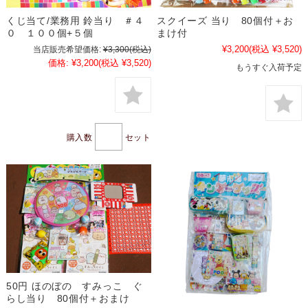
くじ当て/業務用 鈴当り ＃４
スクイーズ 当り 80個付＋お
０ １００個+５個
まけ付
¥3,200
(税込 ¥3,520)
当店販売希望価格:
¥3,300
(税込)
価格:
¥3,200
(税込 ¥3,520)
もうすぐ入荷予定
購入数
セット
50円 ほのぼの すみっこ ぐ
らし当り 80個付＋おまけ