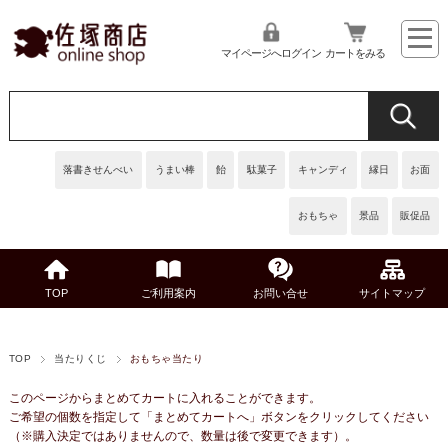
マイページへログイン
カートをみる
落書きせんべい
うまい棒
飴
駄菓子
キャンディ
縁日
お面
おもちゃ
景品
販促品
TOP
ご利用案内
お問い合せ
サイトマップ
TOP
当たりくじ
おもちゃ当たり
このページからまとめてカートに入れることができます。
ご希望の個数を指定して「まとめてカートへ」ボタンをクリックしてください
（※購入決定ではありませんので、数量は後で変更できます）。