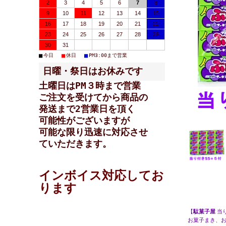
2
3
4
5
6
7
8
9
10
11
12
13
14
15
16
17
18
19
20
21
22
23
24
25
26
27
28
29
30
31
■
■
■
今日
休日
PM3:00まで営業
日曜・祭日はお休みです
土曜日はPM３時まで営業
ご注文を受けてから商品の
発送まで2営業日を頂く
可能性が
ございますが
可能な限り迅速に対応させ
ていただきます。
インボイス対応してお
ります
【
駄菓子屋
当
お菓子まき、