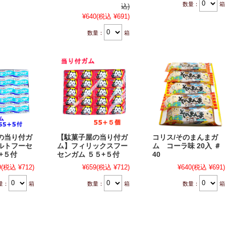
数量：
箱
込)
¥640
(税込 ¥691)
数量：
箱
の当り付ガ
【駄菓子屋の当り付ガ
コリス/そのまんまガ
ルトフーセ
ム】フィリックスフー
ム コーラ味 20入 ＃
+５付
センガム ５５+５付
40
9
(税込 ¥712)
¥659
(税込 ¥712)
¥640
(税込 ¥691)
量：
箱
数量：
箱
数量：
箱