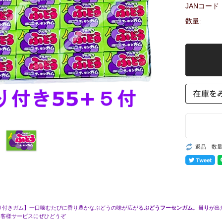
JANコード
数量:
返品 数
り付きガム】一口噛むたびに香り豊かなぶどうの味が広がる
ぶどうフーセンガム
。
当り
が出
お客様サービスにぜひどうぞ