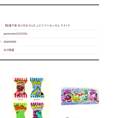
【駄菓子屋 当り付きガム】ぶどうフーセンガム ５５+５
gamumaru210218v
:
49459395
丸川製菓