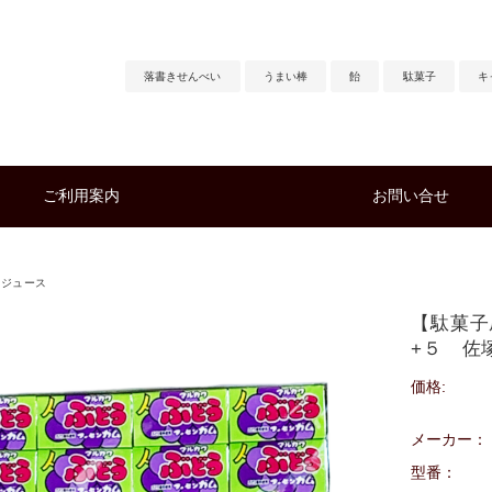
落書きせんべい
うまい棒
飴
駄菓子
キ
ご利用案内
お問い合せ
・ジュース
【駄菓子
+５ 佐
価格:
メーカー：
型番：