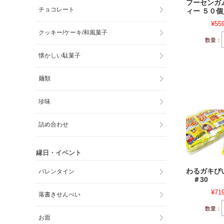
フーセンガ
チョコレート
ィー ５０個
¥55
クッキー/ケーキ/和風菓子
数量：
懐かしい駄菓子
麺類
珍味
詰め合わせ
縁日・イベント
わるガキび
バレンタイン
＃30
¥71
落書きせんべい
数量：
お面