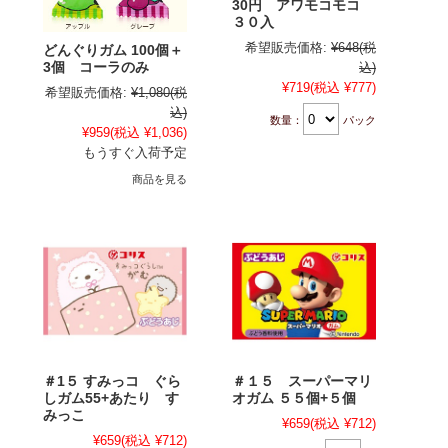
30円 アワモコモコ
３０入
希望販売価格:
¥648
(税
どんぐりガム 100個＋
3個 コーラのみ
込)
¥719
(税込 ¥777)
希望販売価格:
¥1,080
(税
込)
数量：
パック
¥959
(税込 ¥1,036)
もうすぐ入荷予定
商品を見る
＃1５ すみっコ ぐら
＃１５ スーパーマリ
しガム55+あたり す
オガム ５５個+５個
みっこ
¥659
(税込 ¥712)
¥659
(税込 ¥712)