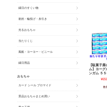
縁日のすくい物
射的・輪投げ・糸引き
光るおもちゃ
当たりくじ
風船・ヨーヨー・ビニール
縁日用品
【駄菓子屋
ム】ヨーグ
ンガム ５５
おもちゃ
¥65
カード シール ブロマイド
数
景品おもちゃまとめ買い