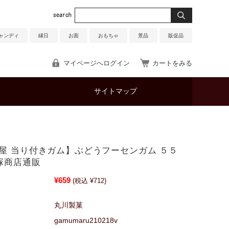
ャンディ
縁日
お面
おもちゃ
景品
販促品
マイページへログイン
カートをみる
サイトマップ
屋 当り付きガム】ぶどうフーセンガム ５５
塚商店通販
¥659
(税込 ¥712)
丸川製菓
gamumaru210218v