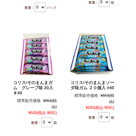
数量：
箱
数量：
パック
コリス/そのまんまガ
コリス/そのまんまソー
ム グレープ味 20入
ダ味ガム ２０個入 #40
＃40
標準販売価格:
¥864
(税
標準販売価格:
¥864
(税
込)
込)
¥640
(税込 ¥691)
¥640
(税込 ¥691)
数量：
箱
数量：
箱