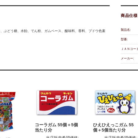
商品仕様
製品名:
糖、ぶどう糖、水飴、でん粉、ガムベース、酸味料、香料、ブドウ色素
型番:
ＪＡＮコード
メーカー:
コーラガム 55個＋5個
ひえひえっこガム 55
当たり分
個＋5個当たり分
当店販売希望価格:
当店販売希望価格: