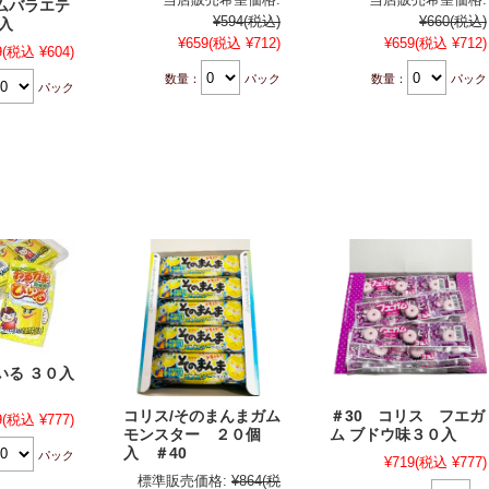
ムバラエテ
¥594
(税込)
¥660
(税込)
入
¥659
(税込 ¥712)
¥659
(税込 ¥712)
9
(税込 ¥604)
数量：
パック
数量：
パック
パック
いる ３０入
コリス/そのまんまガム
＃30 コリス フエガ
9
(税込 ¥777)
モンスター ２０個
ム ブドウ味３０入
入 ＃40
パック
¥719
(税込 ¥777)
標準販売価格:
¥864
(税