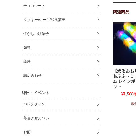
チョコレート
関連商品
クッキー/ケーキ/和風菓子
懐かしい駄菓子
麺類
珍味
【光るおも
詰め合わせ
もふふ～し
ム レインボ
ット
縁日・イベント
¥1,560
(
数
バレンタイン
落書きせんべい
お面