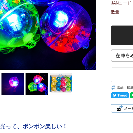
JANコード
数量:
返品 数
光って
、ポンポン楽しい！