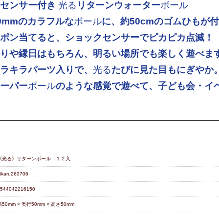
クセンサー付き
光る
リターンウォーター
ボール
0mmのカラフルな
ボール
に、約50cmのゴムひもが
ポン当てると、ショックセンサーでピカピカ点滅！
りや縁日はもちろん、明るい場所でも楽しく遊べま
ラキラパーツ入りで、
光る
たびに見た目もにぎやか
ーパー
ボール
のような感覚で遊べて、子ども会・イ
《光る》リターンボール １２入
ikaru260706
544042216150
幅50mm × 奥行50mm × 高さ50mm