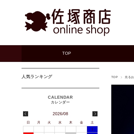
TOP
人気ランキング
TOP
光る
2026/08
日
月
火
水
木
金
土
1