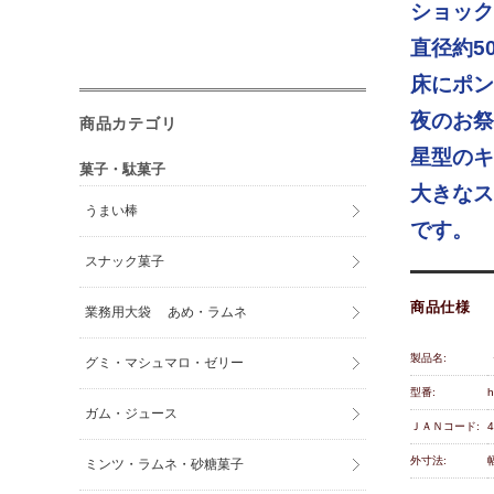
ショッ
直径約5
床にポン
夜のお祭
商品カテゴリ
星型のキ
菓子・駄菓子
大きなス
うまい棒
です。
スナック菓子
商品仕様
業務用大袋 あめ・ラムネ
製品名:
グミ・マシュマロ・ゼリー
型番:
h
ガム・ジュース
ＪＡＮコード:
4
外寸法:
ミンツ・ラムネ・砂糖菓子