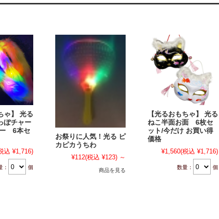
ちゃ】 光る
【光るおもちゃ】 光る
っぽチャー
ねこ半面お面 6枚セ
ー 6本セ
ット/今だけ お買い得
お祭りに人気！光る ピ
価格
カピカうちわ
税込 ¥1,716)
¥1,560
(税込 ¥1,716)
¥112
(税込 ¥123)
～
量：
個
数量：
個
商品を見る