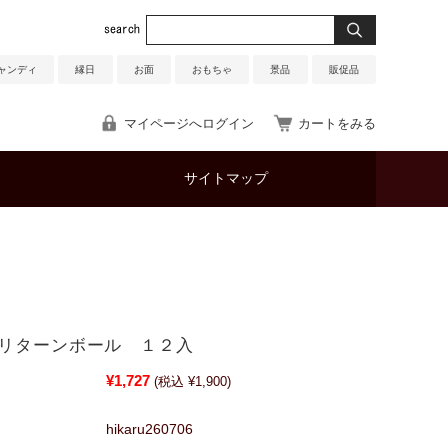
ャンディ
縁日
お面
おもちゃ
景品
販促品
マイページへログイン
カートをみる
サイトマップ
リターンボール １２入
¥1,727
(税込 ¥1,900)
hikaru260706