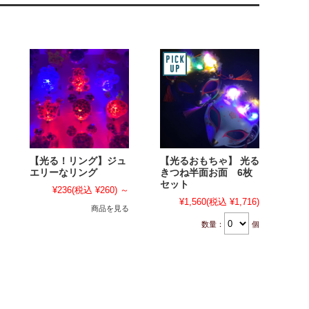
【光る！リング】ジュ
【光るおもちゃ】 光る
エリーなリング
きつね半面お面 6枚
セット
¥236
(税込 ¥260)
～
¥1,560
(税込 ¥1,716)
商品を見る
数量：
個