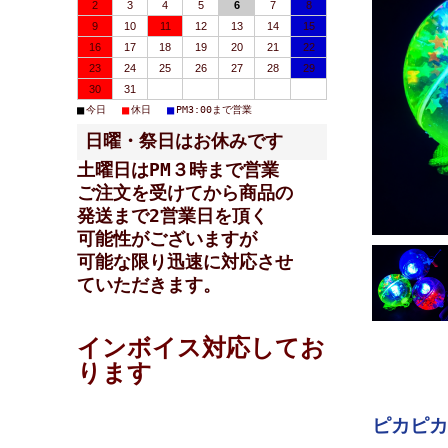
2
3
4
5
6
7
8
9
10
11
12
13
14
15
16
17
18
19
20
21
22
23
24
25
26
27
28
29
30
31
■
■
■
今日
休日
PM3:00まで営業
日曜・祭日はお休みです
土曜日はPM３時まで営業
ご注文を受けてから商品の
発送まで2営業日を頂く
可能性が
ございますが
可能な限り迅速に対応させ
ていただきます。
インボイス対応してお
ります
ピカピカ