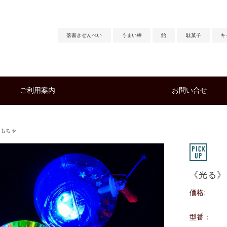
落書きせんべい
うまい棒
飴
駄菓子
キ
ご利用案内
お問い合せ
おもちゃ
《光る》
価格:
型番：