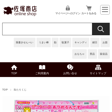
マイページへログイン
カートをみる
落書きせんべい
うまい棒
飴
駄菓子
キャンディ
縁日
お面
おもちゃ
景品
販促品
TOP
ご利用案内
お問い合せ
サイトマップ
TOP
当たりくじ