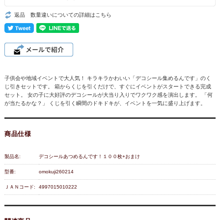
返品 数量違いについての詳細はこちら
子供会や地域イベントで大人気！ キラキラかわいい「デコシール集めるんです」のく
じ引きセットです。 箱からくじを引くだけで、すぐにイベントがスタートできる完成
セット。 女の子に大好評のデコシールが大当り入りでワクワク感を演出します。 「何
が当たるかな？」 くじを引く瞬間のドキドキが、イベントを一気に盛り上げます。
商品仕様
製品名:
デコシールあつめるんです！１００枚+おまけ
型番:
omokuji260214
ＪＡＮコード:
4997015010222