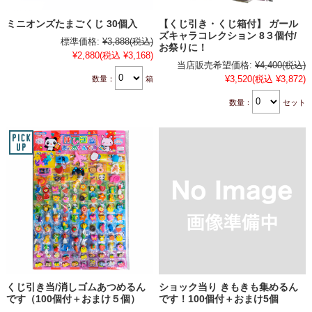
ミニオンズたまごくじ 30個入
【くじ引き・くじ箱付】 ガール
ズキャラコレクション 8３個付/
標準価格:
¥3,888
(税込)
お祭りに！
¥2,880
(税込 ¥3,168)
当店販売希望価格:
¥4,400
(税込)
¥3,520
(税込 ¥3,872)
数量：
箱
数量：
セット
くじ引き当/消しゴムあつめるん
ショック当り きもきも集めるん
です（100個付＋おまけ５個）
です！100個付＋おまけ5個