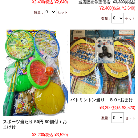
¥2,400
(税込 ¥2,640)
当店販売希望価格:
¥3,300
(税込)
¥2,400
(税込 ¥2,640)
数量：
セット
数量：
セット
バトミントン当り ８０+おまけ
¥3,200
(税込 ¥3,520)
数量：
セット
スポーツ当たり 50円 80個付＋お
まけ付
¥3,200
(税込 ¥3,520)