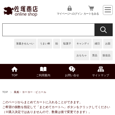
マイページへログイン
カートをみる
落書きせんべい
うまい棒
飴
駄菓子
キャンディ
縁日
お面
おもちゃ
景品
販促品
TOP
ご利用案内
お問い合せ
サイトマップ
TOP
風船・ヨーヨー・ビニール
このページからまとめてカートに入れることができます。
ご希望の個数を指定して「まとめてカートへ」ボタンをクリックしてください
（※購入決定ではありませんので、数量は後で変更できます）。