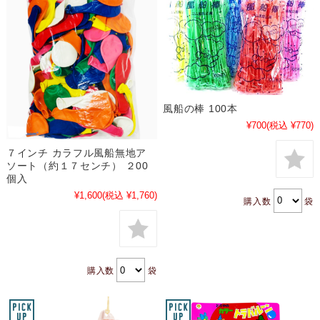
風船の棒 100本
¥700
(税込 ¥770)
７インチ カラフル風船無地ア
ソート（約１７センチ） ２00
個入
¥1,600
(税込 ¥1,760)
購入数
袋
購入数
袋