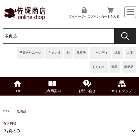
マイページへログイン
カートをみる
落書きせんべい
うまい棒
飴
駄菓子
キャンディ
縁日
お面
おもちゃ
景品
販促品
TOP
ご利用案内
お問い合せ
サイトマップ
TOP
販促品
表示切替：