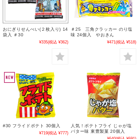
おにぎりせんべい(２枚入り) 14
＃25 三角クラッカー のり塩
袋入 ＃30
味 24個入 やおきん
¥335
(税込 ¥362)
¥471
(税込 ¥518)
#30 フライドポテト 30個入
人気！ポテトフライ じゃが塩
バター味 東豊製菓 20個入
¥719
(税込 ¥777)
¥640
(税込 ¥691)