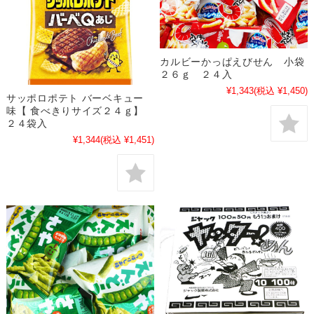
カルビーかっぱえびせん 小袋
２６ｇ ２４入
¥1,343
(税込 ¥1,450)
サッポロポテト バーベキュー
味【 食べきりサイズ２４ｇ】
２４袋入
¥1,344
(税込 ¥1,451)