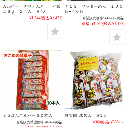
カルビー さやえんどう 小袋
＃１３ ヤッターめん １００
２６ｇ ２４入 ＃70
個+４０個
¥1,344
(税込 ¥1,451)
希望販売価格:
¥1,080
(税込)
価格:
¥1,040
(税込 ¥1,123)
３５ぽんこめバー３０本入
餅太郎 30袋入 ＃1５
¥360
(税込 ¥389)
～
当店販売希望価格:
¥973
(税込)