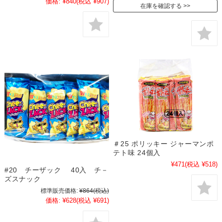
価格:
¥840
(税込 ¥907)
在庫を確認する
＃25 ポリッキー ジャーマンポ
テト味 24個入
¥471
(税込 ¥518)
#20 チーザック 40入 チ－
ズスナック
標準販売価格:
¥864
(税込)
価格:
¥628
(税込 ¥691)