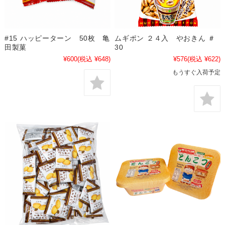
#15 ハッピーターン 50枚 亀
ムギポン ２４入 やおきん ＃
田製菓
30
¥600
(税込 ¥648)
¥576
(税込 ¥622)
もうすぐ入荷予定