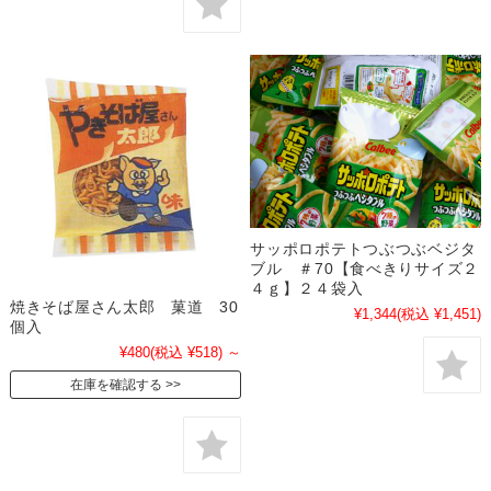
サッポロポテトつぶつぶベジタ
ブル ＃70【食べきりサイズ２
４ｇ】２４袋入
焼きそば屋さん太郎 菓道 30
¥1,344
(税込 ¥1,451)
個入
¥480
(税込 ¥518)
～
在庫を確認する