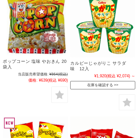
ポップコーン 塩味 やおきん 20
カルビーじゃがりこ サラダ
袋入
味 12入
当店販売希望価格:
¥864
(税込)
¥1,920
(税込 ¥2,074)
～
価格:
¥639
(税込 ¥690)
在庫を確認する