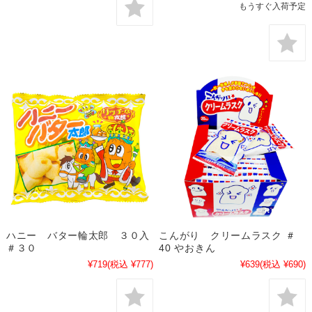
もうすぐ入荷予定
ハニー バター輪太郎 ３０入
こんがり クリームラスク ＃
＃３０
40 やおきん
¥719
(税込 ¥777)
¥639
(税込 ¥690)