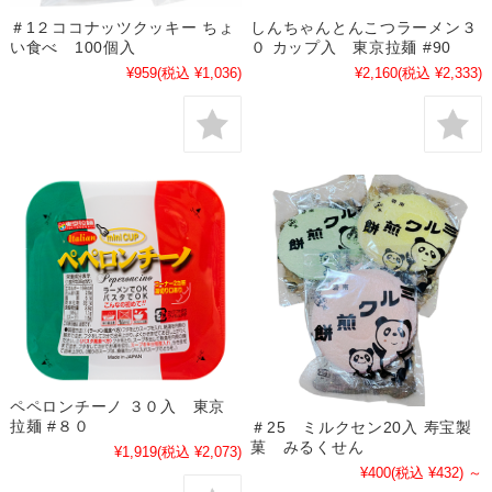
＃1２ココナッツクッキー ちょ
しんちゃんとんこつラーメン３
い食べ 100個入
０ カップ入 東京拉麺 #90
¥959
(税込 ¥1,036)
¥2,160
(税込 ¥2,333)
ペペロンチーノ ３０入 東京
拉麺 #８０
＃25 ミルクセン20入 寿宝製
菓 みるくせん
¥1,919
(税込 ¥2,073)
¥400
(税込 ¥432)
～