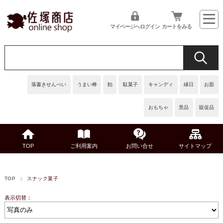
マイページへログイン
カートをみる
落書きせんべい
うまい棒
飴
駄菓子
キャンディ
縁日
お面
おもちゃ
景品
販促品
TOP
ご利用案内
お問い合せ
サイトマップ
TOP
スナック菓子
表示切替：