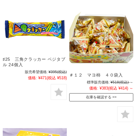
♯25 三角クラッカー ベジタブ
ル 24個入
販売希望価格:
¥395
(税込)
＃１２ マヨ柿 ４０袋入
価格:
¥471
(税込 ¥518)
標準販売価格:
¥518
(税込)
～
価格:
¥383
(税込 ¥414)
～
在庫を確認する