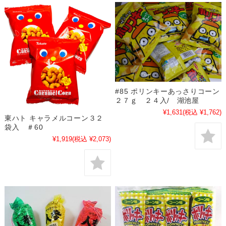
#85 ポリンキーあっさりコーン
２７ｇ ２４入/ 湖池屋
¥1,631
(税込 ¥1,762)
東ハト キャラメルコーン３２
袋入 ＃60
¥1,919
(税込 ¥2,073)