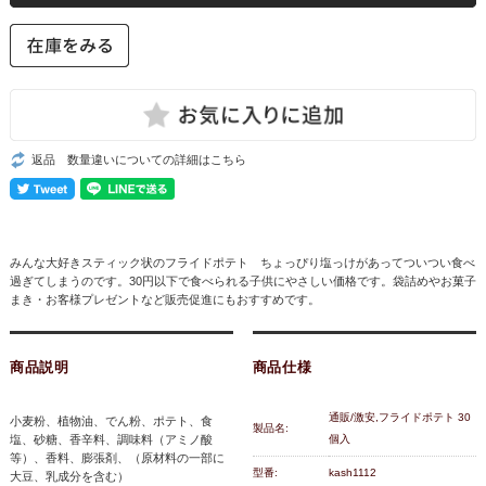
返品 数量違いについての詳細はこちら
みんな大好きスティック状のフライドポテト ちょっぴり塩っけがあってついつい食べ
過ぎてしまうのです。30円以下で食べられる子供にやさしい価格です。袋詰めやお菓子
まき・お客様プレゼントなど販売促進にもおすすめです。
商品説明
商品仕様
通販/激安,フライドポテト 30
小麦粉、植物油、でん粉、ポテト、食
製品名:
塩、砂糖、香辛料、調味料（アミノ酸
個入
等）、香料、膨張剤、（原材料の一部に
型番:
kash1112
大豆、乳成分を含む）