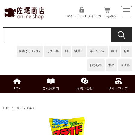
マイページへログイン
カートをみる
落書きせんべい
うまい棒
飴
駄菓子
キャンディ
縁日
お面
おもちゃ
景品
販促品
TOP
ご利用案内
お問い合せ
サイトマップ
TOP
スナック菓子