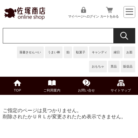
マイページへログイン
カートをみる
落書きせんべい
うまい棒
飴
駄菓子
キャンディ
縁日
お面
おもちゃ
景品
販促品
TOP
ご利用案内
お問い合せ
サイトマップ
ご指定のページは見つかりません。
削除されたかＵＲＬが変更されたため表示できません。