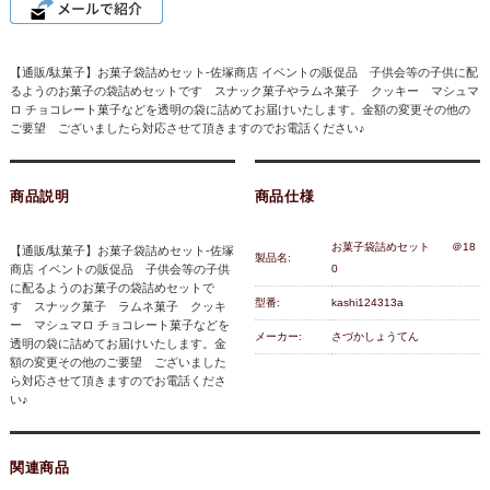
【通販/駄菓子】お菓子袋詰めセット-佐塚商店 イベントの販促品 子供会等の子供に配
るようのお菓子の袋詰めセットです スナック菓子やラムネ菓子 クッキー マシュマ
ロ チョコレート菓子などを透明の袋に詰めてお届けいたします。金額の変更その他の
ご要望 ございましたら対応させて頂きますのでお電話ください♪
商品説明
商品仕様
お菓子袋詰めセット ＠18
【通販/駄菓子】お菓子袋詰めセット-佐塚
製品名:
商店 イベントの販促品 子供会等の子供
0
に配るようのお菓子の袋詰めセットで
型番:
kashi124313a
す スナック菓子 ラムネ菓子 クッキ
ー マシュマロ チョコレート菓子などを
メーカー:
さづかしょうてん
透明の袋に詰めてお届けいたします。金
額の変更その他のご要望 ございました
ら対応させて頂きますのでお電話くださ
い♪
関連商品