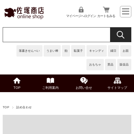
マイページへログイン
カートをみる
落書きせんべい
うまい棒
飴
駄菓子
キャンディ
縁日
お面
おもちゃ
景品
販促品
TOP
ご利用案内
お問い合せ
サイトマップ
TOP
詰め合わせ