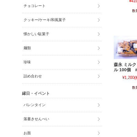
¥41
チョコレート
数
クッキー/ケーキ/和風菓子
懐かしい駄菓子
麺類
珍味
森永 ミル
ル 100個 #
詰め合わせ
¥1,200
(
数
縁日・イベント
バレンタイン
落書きせんべい
お面