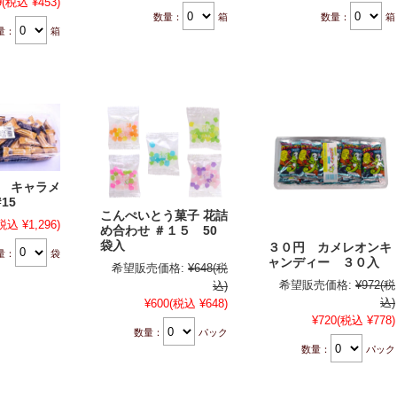
9
(税込 ¥453)
数量：
箱
数量：
箱
量：
箱
ク キャラメ
15
こんぺいとう菓子 花詰
税込 ¥1,296)
め合わせ ＃１５ 50
袋入
３０円 カメレオンキ
量：
袋
ャンディー ３０入
希望販売価格:
¥648
(税
希望販売価格:
¥972
(税
込)
込)
¥600
(税込 ¥648)
¥720
(税込 ¥778)
数量：
パック
数量：
パック