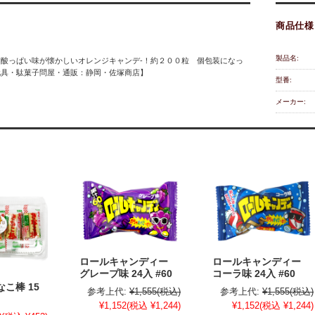
商品仕様
製品名:
酸っぱい味が懐かしいオレンジキャンデ-！約２００粒 個包装になっ
玩具・駄菓子問屋・通販：静岡・佐塚商店】
型番:
メーカー:
ロールキャンディー
ロールキャンディー
グレープ味 24入 #60
コーラ味 24入 #60
なこ棒 15
参考上代:
¥1,555
(税込)
参考上代:
¥1,555
(税込)
¥1,152
(税込 ¥1,244)
¥1,152
(税込 ¥1,244)