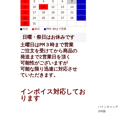
2
3
4
5
6
7
8
9
10
11
12
13
14
15
16
17
18
19
20
21
22
23
24
25
26
27
28
29
30
31
■
■
■
今日
休日
PM3:00まで営業
日曜・祭日はお休みです
土曜日はPM３時まで営業
ご注文を受けてから商品の
発送まで2営業日を頂く
可能性が
ございますが
可能な限り迅速に対応させ
ていただきます。
インボイス対応してお
ります
パインキャン
200個