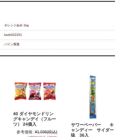
オレンジあめ 1kg
kash022201
パイン製菓
40 ダイヤモンドリン
グキャンデイ（フルー
ツ） 24個入
サワーペーパー キ
ャンディー サイダー
参考価格:
¥1,036
(税込)
味 36入