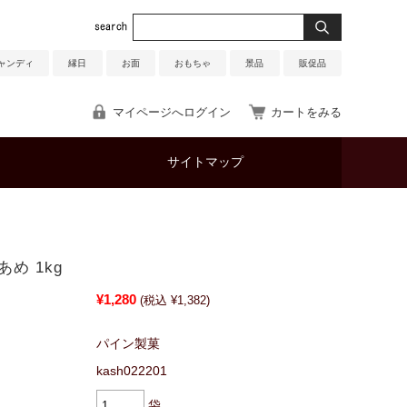
ャンディ
縁日
お面
おもちゃ
景品
販促品
マイページへログイン
カートをみる
サイトマップ
め 1kg
¥1,280
(税込 ¥1,382)
パイン製菓
kash022201
袋