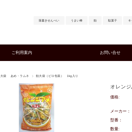
落書きせんべい
うまい棒
飴
駄菓子
キ
ご利用案内
お問い合せ
用大袋 あめ・ラムネ
飴大袋（ピロ包装） 1kg入り
オレンジあ
価格:
メーカー：
型番：
数量: