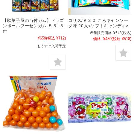
【駄菓子屋の当付ガム】ドラゴ
コリス/＃３０ ころキャンソー
ンボールフーセンガム ５５+５
ダ味 20入<ソフトキャンディ>
付
希望販売価格:
¥648
(税込)
¥659
(税込 ¥712)
価格:
¥480
(税込 ¥518)
もうすぐ入荷予定