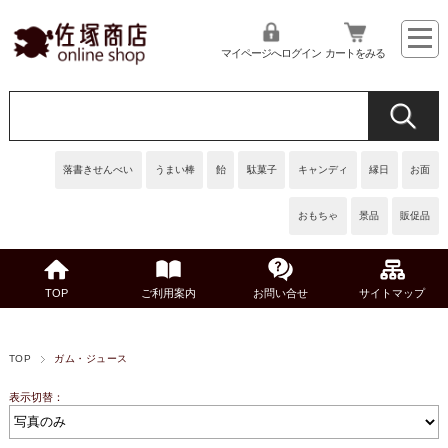
マイページへログイン
カートをみる
落書きせんべい
うまい棒
飴
駄菓子
キャンディ
縁日
お面
おもちゃ
景品
販促品
TOP
ご利用案内
お問い合せ
サイトマップ
TOP
ガム・ジュース
表示切替：