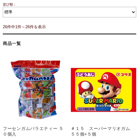
並び順：
26件中1件～26件を表示
商品一覧
フーセンガムバラエティー ５
＃１５ スーパーマリオガム
０個入
５５個+５個