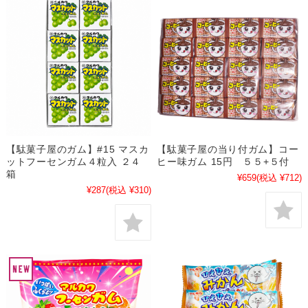
【駄菓子屋のガム】#15 マスカ
【駄菓子屋の当り付ガム】コー
ットフーセンガム４粒入 ２４
ヒー味ガム 15円 ５５+５付
箱
¥659
(税込 ¥712)
¥287
(税込 ¥310)