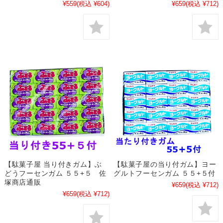
¥559
(税込 ¥604)
¥659
(税込 ¥712)
【駄菓子屋 当り付きガム】ぶ
【駄菓子屋の当り付ガム】ヨー
どうフーセンガム ５５+５ 佐
グルトフーセンガム ５５+５付
塚商店通販
¥659
(税込 ¥712)
¥659
(税込 ¥712)