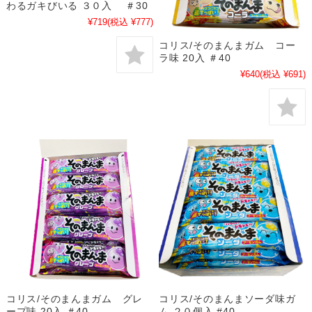
わるガキびいる ３０入 ＃30
¥719
(税込 ¥777)
コリス/そのまんまガム コー
ラ味 20入 ＃40
¥640
(税込 ¥691)
コリス/そのまんまガム グレ
コリス/そのまんまソーダ味ガ
ープ味 20入 ＃40
ム ２０個入 #40