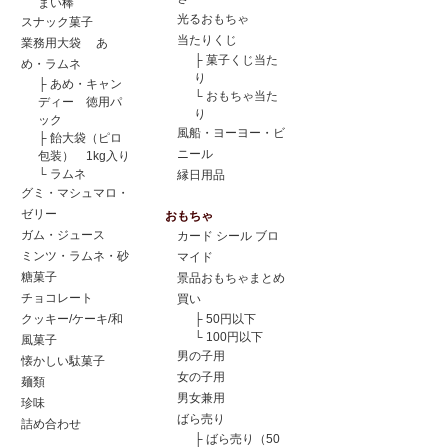
まい棒
光るおもちゃ
スナック菓子
当たりくじ
業務用大袋 あ
├
菓子くじ当た
め・ラムネ
り
├
あめ・キャン
└
おもちゃ当た
ディー 徳用パ
り
ック
風船・ヨーヨー・ビ
├
飴大袋（ピロ
ニール
包装） 1kg入り
└
ラムネ
縁日用品
グミ・マシュマロ・
ゼリー
おもちゃ
ガム・ジュース
カード シール ブロ
ミンツ・ラムネ・砂
マイド
糖菓子
景品おもちゃまとめ
チョコレート
買い
クッキー/ケーキ/和
├
50円以下
└
100円以下
風菓子
男の子用
懐かしい駄菓子
女の子用
麺類
男女兼用
珍味
ばら売り
詰め合わせ
├
ばら売り（50