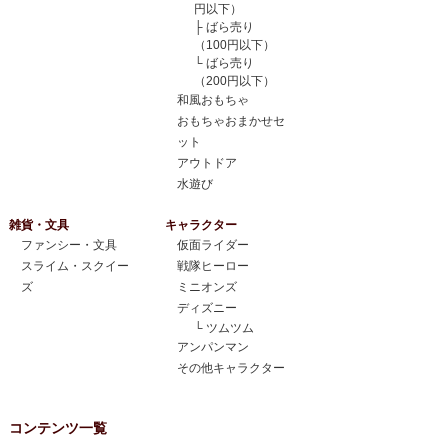
円以下）
├
ばら売り
（100円以下）
└
ばら売り
（200円以下）
和風おもちゃ
おもちゃおまかせセ
ット
アウトドア
水遊び
雑貨・文具
キャラクター
ファンシー・文具
仮面ライダー
スライム・スクイー
戦隊ヒーロー
ズ
ミニオンズ
ディズニー
└
ツムツム
アンパンマン
その他キャラクター
コンテンツ一覧