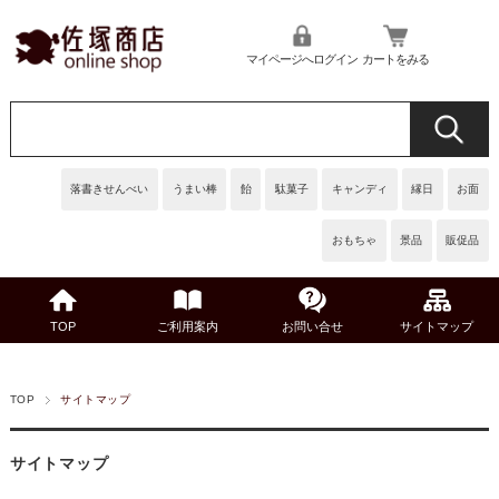
マイページへログイン
カートをみる
落書きせんべい
うまい棒
飴
駄菓子
キャンディ
縁日
お面
おもちゃ
景品
販促品
TOP
ご利用案内
お問い合せ
サイトマップ
TOP
サイトマップ
サイトマップ