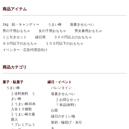
商品アイテム
1kg 飴・キャンディー
うまい棒
落書きせんべい
男の子用おもちゃ
女の子用おもちゃ
男女兼用おもちゃ
くじ引きセット
縁日用
３００円以上のおもちゃ
６０円以下のおもちゃ
１００円以下のおもちゃ
イベンター・広告代理店向け
商品カテゴリ
菓子・駄菓子
縁日・イベント
うまい棒
バレンタイン
├
送料無料 う
落書きせんべい
まい棒
├
お得なセット
├
うまい棒30本
└
単品(材料）
入全１５種類
お面
├
うまい棒大量
縁日のすくい物
購入
射的・輪投げ・糸引
└
プレミアムう
き