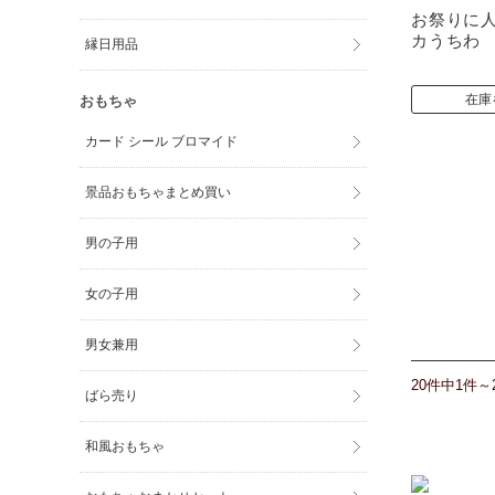
お祭りに人
カうち
縁日用品
在庫
おもちゃ
カード シール ブロマイド
景品おもちゃまとめ買い
男の子用
女の子用
男女兼用
20件中1件～
ばら売り
和風おもちゃ