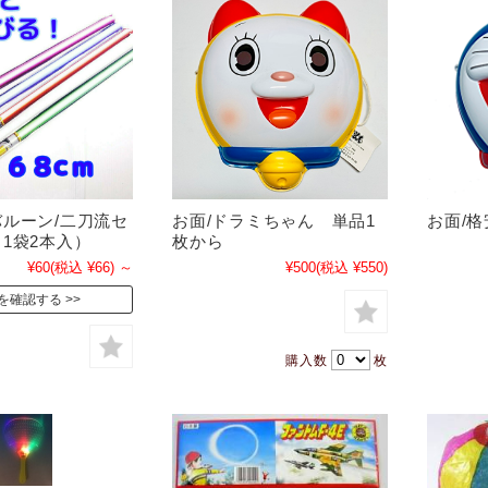
ルーン/二刀流セ
お面/ドラミちゃん 単品1
お面/格
1袋2本入）
枚から
¥60
(税込 ¥66)
～
¥500
(税込 ¥550)
を確認する
購入数
枚