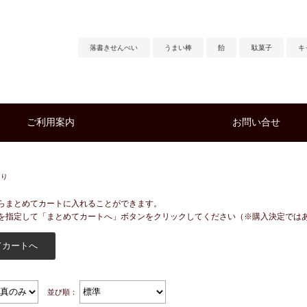
落書きせんべい
うまい棒
飴
駄菓子
キ
ご利用案内
お問い合せ
売り
らまとめてカートに入れることができます。
を指定して「まとめてカートへ」ボタンをクリックしてください（※購入決定では
並び順：