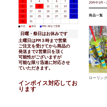
2
3
4
5
6
7
8
20件中1件～
9
10
11
12
13
14
15
16
17
18
19
20
21
22
商品一覧
23
24
25
26
27
28
29
30
31
■
■
■
今日
休日
PM3:00まで営業
日曜・祭日はお休みです
土曜日はPM３時まで営業
ご注文を受けてから商品の
発送まで2営業日を頂く
可能性が
ございますが
可能な限り迅速に対応させ
ていただきます。
ローリン
インボイス対応してお
ります