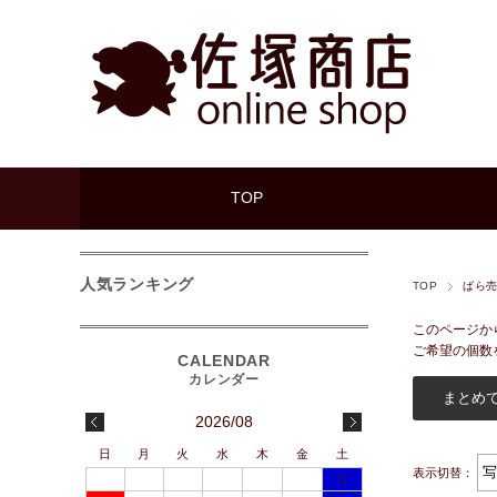
TOP
人気ランキング
TOP
ばら
このページか
ご希望の個数
2026/08
日
月
火
水
木
金
土
表示切替：
1