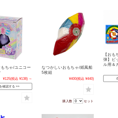
【おも
弾】ビッ
ル用＆
もちゃ/ユニコー
なつかしいおもちゃ/紙風船
ご
5枚組
¥125
(税込 ¥138)
～
¥400
(税込 ¥440)
を確認する
購入数
セット