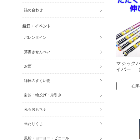
詰め合わせ
縁日・イベント
バレンタイン
落書きせんべい
マジックバ
お面
イバー （
縁日のすくい物
在庫
射的・輪投げ・糸引き
光るおもちゃ
当たりくじ
風船・ヨーヨー・ビニール