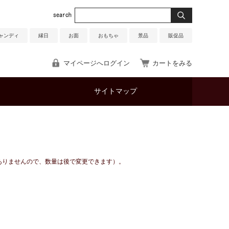
ャンディ
縁日
お面
おもちゃ
景品
販促品
マイページへログイン
カートをみる
サイトマップ
ありませんので、数量は後で変更できます）。