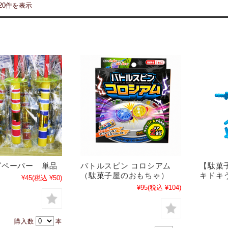
20件を表示
グペーパー 単品
バトルスピン コロシアム
【駄菓
（駄菓子屋のおもちゃ）
キドキ
¥45
(税込 ¥50)
¥95
(税込 ¥104)
購入数
本