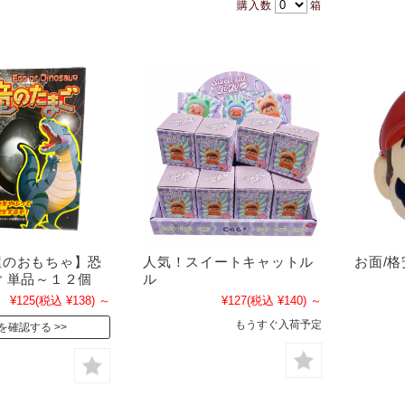
購入数
箱
屋のおもちゃ】恐
人気！スイートキャットル
お面/格
 単品～１２個
ル
¥125
(税込 ¥138)
～
¥127
(税込 ¥140)
～
もうすぐ入荷予定
を確認する