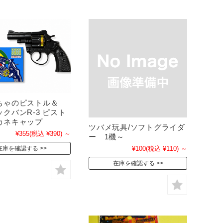
ちゃのピストル＆
クバンR-3 ピスト
カネキャップ
ツバメ玩具/ソフトグライダ
¥355
(税込 ¥390)
～
ー 1機～
在庫を確認する
¥100
(税込 ¥110)
～
在庫を確認する