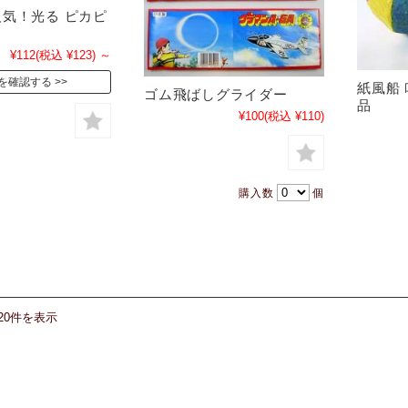
気！光る ピカピ
わ
¥112
(税込 ¥123)
～
を確認する
紙風船
ゴム飛ばしグライダー
品
¥100
(税込 ¥110)
購入数
個
20件を表示