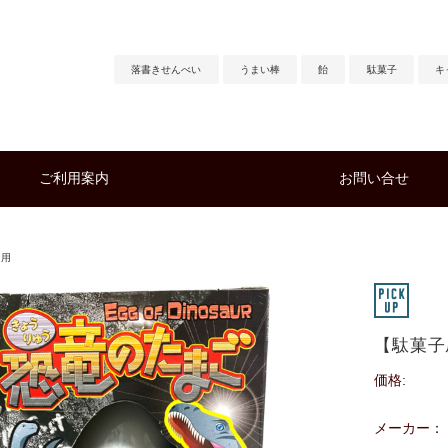
落書きせんべい
うまい棒
飴
駄菓子
キ
ご利用案内
お問い合せ
子用
【駄菓子
価格:
メーカー：