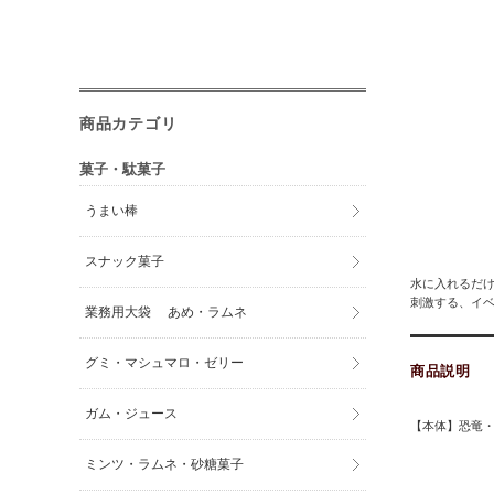
商品カテゴリ
菓子・駄菓子
うまい棒
スナック菓子
水に入れるだけ
刺激する、イ
業務用大袋 あめ・ラムネ
グミ・マシュマロ・ゼリー
商品説明
ガム・ジュース
【本体】恐竜・・
ミンツ・ラムネ・砂糖菓子