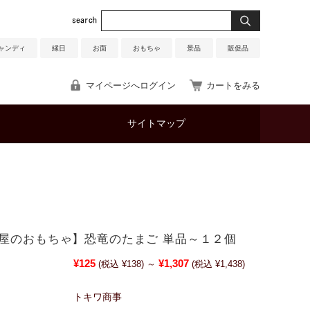
ャンディ
縁日
お面
おもちゃ
景品
販促品
マイページへログイン
カートをみる
サイトマップ
屋のおもちゃ】恐竜のたまご 単品～１２個
¥125
¥1,307
(税込 ¥138)
～
(税込 ¥1,438)
トキワ商事