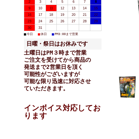
2
3
4
5
6
7
8
9
10
11
12
13
14
15
16
17
18
19
20
21
22
23
24
25
26
27
28
29
30
31
■
■
■
今日
休日
PM3:00まで営業
日曜・祭日はお休みです
土曜日はPM３時まで営業
ご注文を受けてから商品の
発送まで2営業日を頂く
可能性が
ございますが
可能な限り迅速に対応させ
ていただきます。
インボイス対応してお
ります