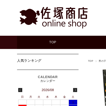
TOP
人気ランキング
TOP
男の
2026/08
日
月
火
水
木
金
土
1