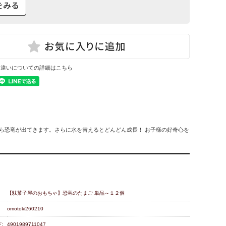
量違いについての詳細はこちら
から恐竜が出てきます。さらに水を替えるとどんどん成長！ お子様の好奇心を
【駄菓子屋のおもちゃ】恐竜のたまご 単品～１２個
omotoki260210
:
4901989711047