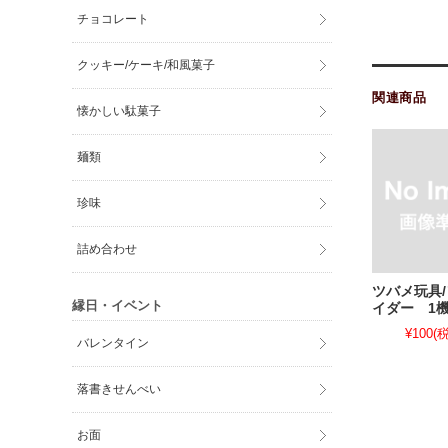
チョコレート
クッキー/ケーキ/和風菓子
関連商品
懐かしい駄菓子
麺類
珍味
詰め合わせ
ツバメ玩具
縁日・イベント
イダー 1
¥100
(税
バレンタイン
落書きせんべい
お面