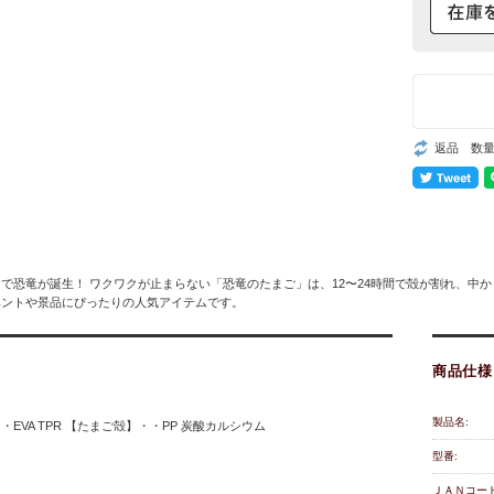
返品 数
で恐竜が誕生！ ワクワクが止まらない「恐竜のたまご」は、12〜24時間で殻が割れ、中
ベントや景品にぴったりの人気アイテムです。
商品仕様
製品名:
EVA TPR 【たまご殻】・・PP 炭酸カルシウム
型番:
ＪＡＮコード