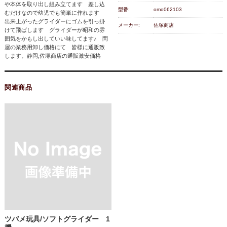
や本体を取り出し組み立てます 差し込
型番:
omo062103
むだけなので幼児でも簡単に作れます
出来上がったグライダーにゴムを引っ掛
メーカー:
佐塚商店
けて飛ばします グライダーが昭和の雰
囲気をかもし出していい味してます♪ 問
屋の業務用卸し価格にて 皆様に通販致
します。静岡,佐塚商店の通販激安価格
関連商品
ツバメ玩具/ソフトグライダー 1