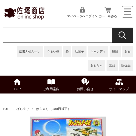
マイページへログイン
カートをみる
落書きせんべい
うまい棒
飴
駄菓子
キャンディ
縁日
お面
おもちゃ
景品
販促品
TOP
ご利用案内
お問い合せ
サイトマップ
TOP
ばら売り
ばら売り（100円以下）