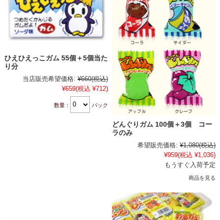
ひえひえっこガム 55個＋5個当た
り分
当店販売希望価格:
¥660
(税込)
¥659
(税込 ¥712)
数量：
パック
どんぐりガム 100個＋3個 コー
ラのみ
希望販売価格:
¥1,080
(税込)
¥959
(税込 ¥1,036)
もうすぐ入荷予定
商品を見る