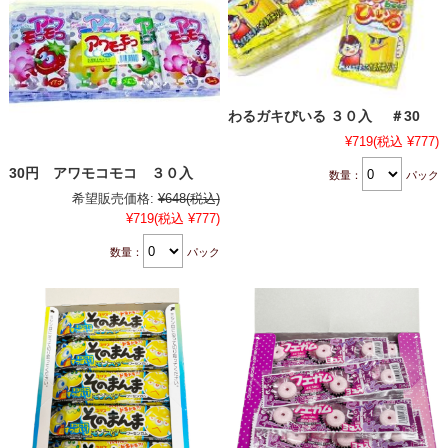
わるガキびいる ３０入 ＃30
¥719
(税込 ¥777)
30円 アワモコモコ ３０入
数量：
パック
希望販売価格:
¥648
(税込)
¥719
(税込 ¥777)
数量：
パック