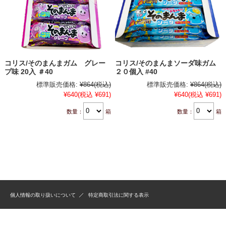
コリス/そのまんまガム グレー
コリス/そのまんまソーダ味ガム
プ味 20入 ＃40
２０個入 #40
標準販売価格:
¥864
(税込)
標準販売価格:
¥864
(税込)
¥640
(税込 ¥691)
¥640
(税込 ¥691)
数量：
箱
数量：
箱
個人情報の取り扱いについて
特定商取引法に関する表示
© Sadukasyouten-OnlineShop 2022