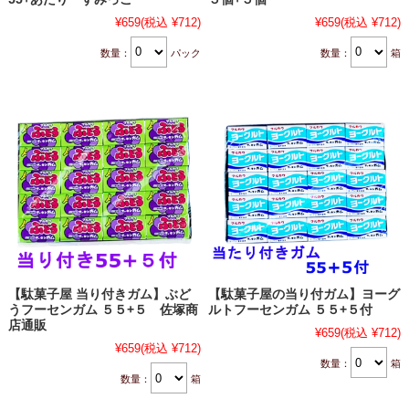
¥659
(税込 ¥712)
¥659
(税込 ¥712)
数量：
パック
数量：
箱
【駄菓子屋 当り付きガム】ぶど
【駄菓子屋の当り付ガム】ヨーグ
うフーセンガム ５５+５ 佐塚商
ルトフーセンガム ５５+５付
店通販
¥659
(税込 ¥712)
¥659
(税込 ¥712)
数量：
箱
数量：
箱