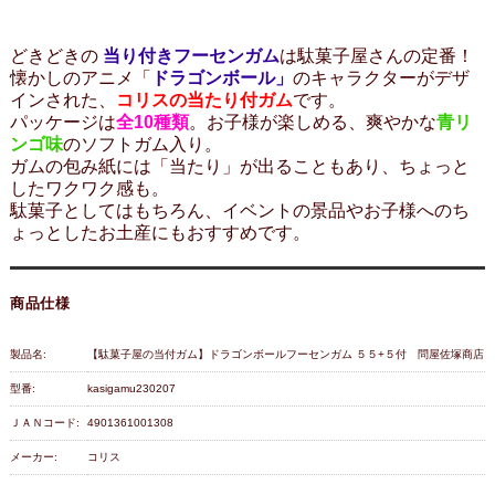
どきどきの
当り付きフーセンガム
は駄菓子屋さんの定番！
懐かしのアニメ「
ドラゴンボール」
のキャラクターがデザ
インされた、
コリスの当たり付ガム
です。
パッケージは
全10種類
。お子様が楽しめる、爽やかな
青リ
ンゴ味
のソフトガム入り。
ガムの包み紙には「当たり」が出ることもあり、ちょっと
したワクワク感も。
駄菓子としてはもちろん、イベントの景品やお子様へのち
ょっとしたお土産にもおすすめです。
商品仕様
製品名:
【駄菓子屋の当付ガム】ドラゴンボールフーセンガム ５５+５付 問屋佐塚商店
型番:
kasigamu230207
ＪＡＮコード:
4901361001308
メーカー:
コリス