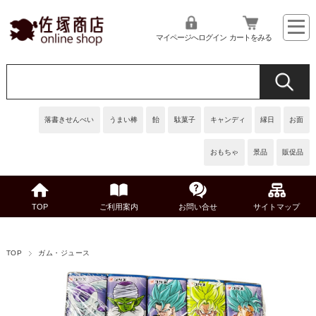
マイページへログイン
カートをみる
落書きせんべい
うまい棒
飴
駄菓子
キャンディ
縁日
お面
おもちゃ
景品
販促品
TOP
ご利用案内
お問い合せ
サイトマップ
TOP
ガム・ジュース