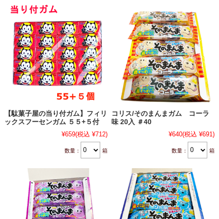
【駄菓子屋の当り付ガム】フィリ
コリス/そのまんまガム コーラ
ックスフーセンガム ５５+５付
味 20入 ＃40
¥659
(税込 ¥712)
¥640
(税込 ¥691)
数量：
箱
数量：
箱