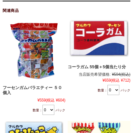
関連商品
コーラガム 55個＋5個当たり分
当店販売希望価格:
¥594
(税込)
¥659
(税込 ¥712)
フーセンガムバラエティー ５０
数量：
パック
個入
¥559
(税込 ¥604)
数量：
パック