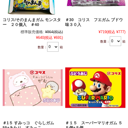
コリス/そのまんまガム モンスタ
＃30 コリス フエガム ブドウ
ー ２０個入 ＃40
味３０入
標準販売価格:
¥864
(税込)
¥719
(税込 ¥777)
¥640
(税込 ¥691)
数量：
箱
数量：
箱
＃1５ すみっコ ぐらしガム
＃１５ スーパーマリオガム ５
55+あたり すみっこ
５個+５個