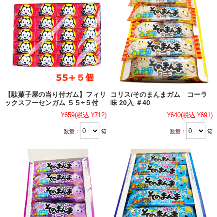
【駄菓子屋の当り付ガム】フィリ
コリス/そのまんまガム コーラ
ックスフーセンガム ５５+５付
味 20入 ＃40
¥659
(税込 ¥712)
¥640
(税込 ¥691)
数量：
箱
数量：
箱