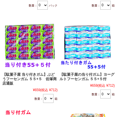
数量：
パック
数量：
箱
【駄菓子屋 当り付きガム】ぶど
【駄菓子屋の当り付ガム】ヨーグ
うフーセンガム ５５+５ 佐塚商
ルトフーセンガム ５５+５付
店通販
¥659
(税込 ¥712)
¥659
(税込 ¥712)
数量：
箱
数量：
箱