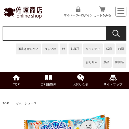
マイページへログイン
カートをみる
落書きせんべい
うまい棒
飴
駄菓子
キャンディ
縁日
お面
おもちゃ
景品
販促品
TOP
ご利用案内
お問い合せ
サイトマップ
TOP
ガム・ジュース