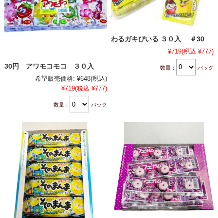
わるガキびいる ３０入 ＃30
¥719
(税込 ¥777)
30円 アワモコモコ ３０入
数量：
パック
希望販売価格:
¥648
(税込)
¥719
(税込 ¥777)
数量：
パック