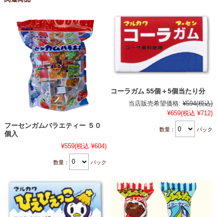
コーラガム 55個＋5個当たり分
当店販売希望価格:
¥594
(税込)
¥659
(税込 ¥712)
フーセンガムバラエティー ５０
数量：
パック
個入
¥559
(税込 ¥604)
数量：
パック