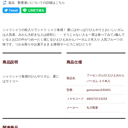
返品 数量違いについての詳細はこちら
シャリシャリの粒入りでシャリ シャリ食感！ 夏にはやっぱりひんやりとおいしいガム
は人気者。みかん大好きな人は絶対に・・ そうじゃない人も一度は食べてみて♪噛んで
いるとお口の中がつめーたく感じるひえひえみかんバーガム２本入り 人気フルーツの
味です。つかみ取りやお菓子まき お客様サービスにぜひどうぞ
商品説明
商品仕様
フーセンガム/ひえひえみかん
シャリシャリ食感のひんやりガム 夏に
製品名:
はサイコー
バーガム ２０本入
型番:
gamumaru230401
ＪＡＮコード:
490274713233
メーカー:
丸川製菓
関連商品