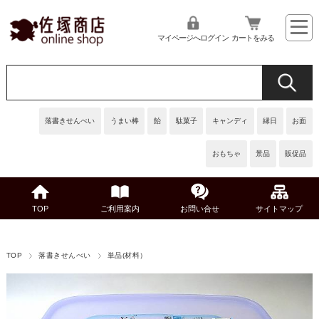
マイページへログイン
カートをみる
落書きせんべい
うまい棒
飴
駄菓子
キャンディ
縁日
お面
おもちゃ
景品
販促品
TOP
ご利用案内
お問い合せ
サイトマップ
TOP
落書きせんべい
単品(材料）