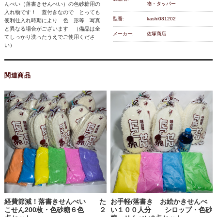
んべい（落書きせんべい）の色砂糖用の
物・タッパー
入れ物です！ 蓋付きなので とっても
型番:
kashi081202
便利仕入れ時期により 色 形等 写真
と異なる場合がございます （備品は全
メーカー:
佐塚商店
てしっかり洗ったうえでご使用くださ
い）
関連商品
経費節減！落書きせんべい た
お手軽/落書き お絵かきせんべ
こせん200枚・色砂糖６色 ２
い１００人分 シロップ・色砂