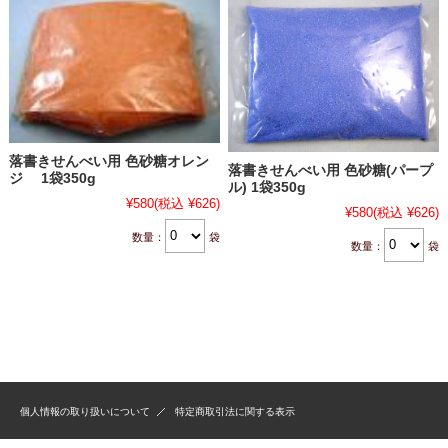
落書きせんべい用 色砂糖オレン
落書きせんべい用 色砂糖(パープ
ジ 1袋350g
ル) 1袋350g
¥580
(税込 ¥626)
¥580
(税込 ¥626)
数量：
袋
数量：
袋
個人情報の取り扱いについて
特定商取引法に関する表示