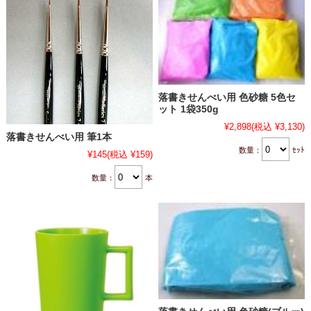
落書きせんべい用 色砂糖 5色セ
ット 1袋350g
¥2,898
(税込 ¥3,130)
落書きせんべい用 筆1本
数量：
ｾｯﾄ
¥145
(税込 ¥159)
数量：
本