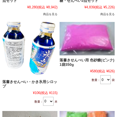
点セット
糖・せんべい3点セット
¥8,280
(税込 ¥8,942)
¥4,839
(税込 ¥5,226)
商品を見る
商品を見る
落書きせんべい用 色砂糖(ピンク)
1袋350g
¥580
(税込 ¥626)
数量：
袋
落書きせんべい・かき氷用シロッ
プ
¥106
(税込 ¥115)
数量：
本