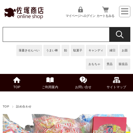
マイページへログイン
カートをみる
落書きせんべい
うまい棒
飴
駄菓子
キャンディ
縁日
お面
おもちゃ
景品
販促品
TOP
ご利用案内
お問い合せ
サイトマップ
TOP
詰め合わせ