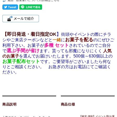
【即日発送・着日指定OK
】
街頭やイベントの際にチラ
お菓子を配る
シやご来店クーポンなどと
一緒
に
のにぜひご
多種 セット
利用下さい。お菓子が
されているのでご自分
選ぶ手間が省け
で
ます。貰っても邪魔になりにくく
人気
のお菓子
を選んでお届けいたします。500個～630個以上の
お菓子配布セット
です。ご要望等がございましたら何な
りとご相談ください。 お急ぎの方はお電話にてご確認く
ださい。
商品説明
商品仕様
【格安 便利】イベント用/お菓