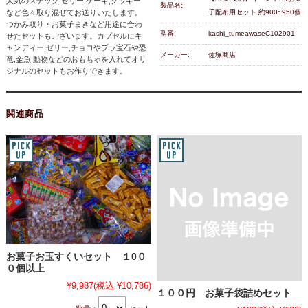
人気のスナック,ゼリー,ケーキ,クッキー
製品名:
など色々取り混ぜてお送りいたします。
子配布用セット 約900~950個
つかみ取り・お菓子まきなど用途に合わ
型番:
kashi_tumeawaseC102901
せたセットもございます。カプセルにキ
ャンディー,ゼリー,チョコやプラ宝石や恐
メーカー:
佐塚商店
竜,金魚,動物などのおもちゃを入れてオリ
ジナルのセットもお作りできます。
関連商品
お菓子お玉すくいセット １0０
０個以上
¥9,987
(税込 ¥10,786)
１００円 お菓子袋詰めセット