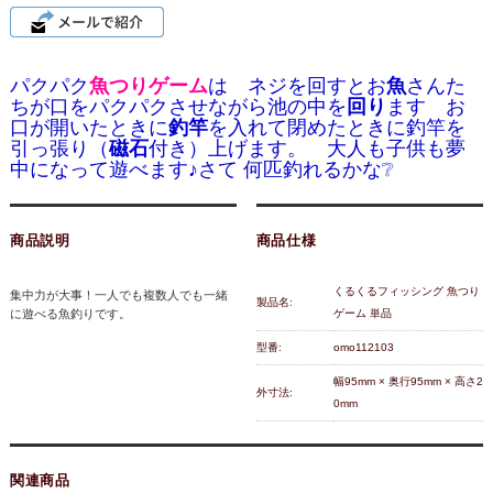
パクパク
魚つりゲーム
は ネジを回すとお
魚
さんた
ちが口をパクパクさせながら池の中を
回り
ます お
口が開いたときに
釣竿
を入れて閉めたときに釣竿を
引っ張り（
磁石
付き）上げます。 大人も子供も夢
中になって遊べます♪さて 何匹釣れるかな❔
商品説明
商品仕様
くるくるフィッシング 魚つり
集中力が大事！一人でも複数人でも一緒
製品名:
に遊べる魚釣りです。
ゲーム 単品
型番:
omo112103
幅95mm × 奥行95mm × 高さ2
外寸法:
0mm
関連商品