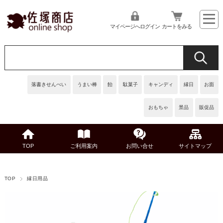
マイページへログイン
カートをみる
落書きせんべい
うまい棒
飴
駄菓子
キャンディ
縁日
お面
おもちゃ
景品
販促品
TOP
ご利用案内
お問い合せ
サイトマップ
TOP
縁日用品