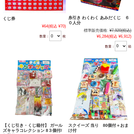
糸引き わくわく あみだくじ ６
くじ券
０人分
¥64
(税込 ¥70)
標準販売価格:
¥7,920
(税込)
¥6,284
(税込 ¥6,912)
数量：
枚
数量：
箱
【くじ引き・くじ箱付】 ガール
スクイーズ 当り 80個付＋おま
ズキャラコレクション 8３個付/
け付