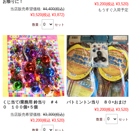
お祭りに！
¥3,200
(税込 ¥3,520)
当店販売希望価格:
¥4,400
(税込)
もうすぐ入荷予定
¥3,520
(税込 ¥3,872)
数量：
セット
くじ当て/業務用 鈴当り ＃４
バトミントン当り ８０+おまけ
０ １００個+５個
¥3,200
(税込 ¥3,520)
当店販売希望価格:
¥3,300
(税込)
数量：
セット
¥3,200
(税込 ¥3,520)
数量：
セット