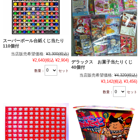
スーパーボール台紙くじ当たり
110個付
当店販売希望価格:
¥3,300
(税込)
¥2,640
(税込 ¥2,904)
デラックス お菓子当たりくじ
40個付
数量：
セット
当店販売希望価格:
¥4,320
(税込)
¥3,142
(税込 ¥3,456)
数量：
セット