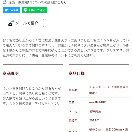
返品 数量違いについての詳細はこちら
おうちで盛り上がろう！昔は駄菓子屋さんボッにありました！箱にミシン目が入ってい
て選んだ部分を手で開けます！わっ お宝がっ！簡単にクジ屋さんが出来上がり。小さ
な子供からご年配の方まで簡単に破くことができる楽しいクジ当です。クリスマス、お
正月の集まりに、子供会・企業様のイベントにご利用ください。
商品説明
商品仕様
チャンスＢＯＸ 子供用当り 3
ミシン目を開けたところからおもちゃが
製品名:
出てくる、簡単に楽しめる箱くじです。
0個分
少人数でも盛り上がる楽しいくじ引きで
型番:
omo041402
す。ミシン目の長さ 95ミリ×９５ミリ
メーカー:
佐塚商店
製造年:
2012年
幅440mm × 奥行550mm × 高