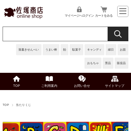
マイページへログイン
カートをみる
落書きせんべい
うまい棒
飴
駄菓子
キャンディ
縁日
お面
おもちゃ
景品
販促品
TOP
ご利用案内
お問い合せ
サイトマップ
TOP
当たりくじ