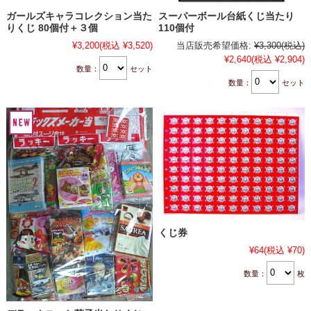
ガールズキャラコレクション当た
スーパーボール台紙くじ当たり
りくじ 80個付＋３個
110個付
¥3,200
(税込 ¥3,520)
当店販売希望価格:
¥3,300
(税込)
¥2,640
(税込 ¥2,904)
数量：
セット
数量：
セット
くじ券
¥64
(税込 ¥70)
数量：
枚