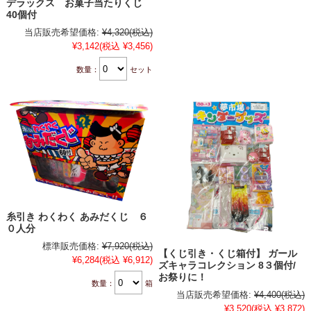
デラックス お菓子当たりくじ
40個付
当店販売希望価格:
¥4,320
(税込)
¥3,142
(税込 ¥3,456)
数量：
セット
糸引き わくわく あみだくじ ６
０人分
標準販売価格:
¥7,920
(税込)
【くじ引き・くじ箱付】 ガール
¥6,284
(税込 ¥6,912)
ズキャラコレクション 8３個付/
お祭りに！
数量：
箱
当店販売希望価格:
¥4,400
(税込)
¥3,520
(税込 ¥3,872)