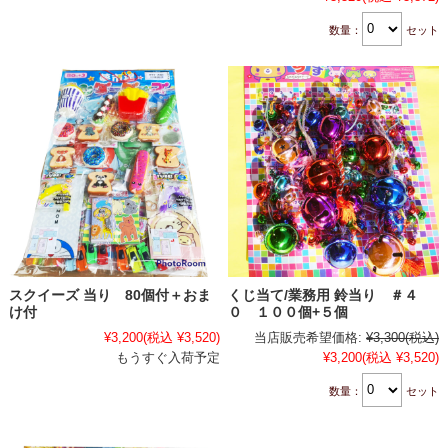
数量：
セット
スクイーズ 当り 80個付＋おま
くじ当て/業務用 鈴当り ＃４
け付
０ １００個+５個
¥3,200
(税込 ¥3,520)
当店販売希望価格:
¥3,300
(税込)
もうすぐ入荷予定
¥3,200
(税込 ¥3,520)
数量：
セット