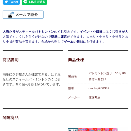
大当たり
がスティール
バトミントン
の
くじ引
きです。
イベント
や
縁日
には
くじ引き
が大
人気です。くじを引くだけなので
簡単
に
運営
ができます。大当り・中当り・小当りとあ
り全員が賞品を貰えます。台紙から剥して
ゲーム
の
景品
にも使えます。
商品説明
商品仕様
バトミントン当り 50円 80
簡単にクジ屋さんが運営できる。はずれ
製品名:
なしのスティールバトミントンのくじ引
個付＋おまけ
きです。８０個+おまけがついています。
型番:
omokuji200307
メーカー:
佐塚商店
関連商品