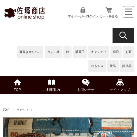
マイページへログイン
カートをみる
落書きせんべい
うまい棒
飴
駄菓子
キャンディ
縁日
お面
おもちゃ
景品
販促品
TOP
ご利用案内
お問い合せ
サイトマップ
TOP
当たりくじ