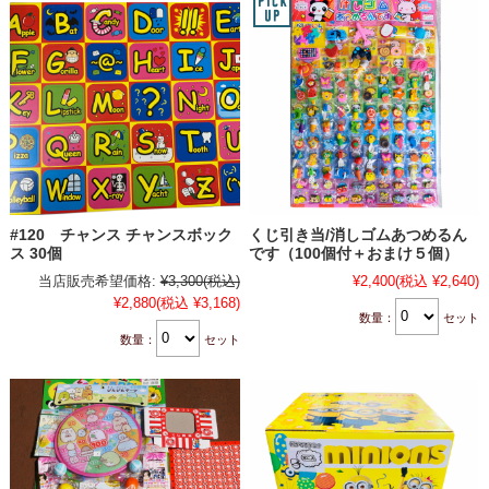
#120 チャンス チャンスボック
くじ引き当/消しゴムあつめるん
ス 30個
です（100個付＋おまけ５個）
当店販売希望価格:
¥3,300
(税込)
¥2,400
(税込 ¥2,640)
¥2,880
(税込 ¥3,168)
数量：
セット
数量：
セット