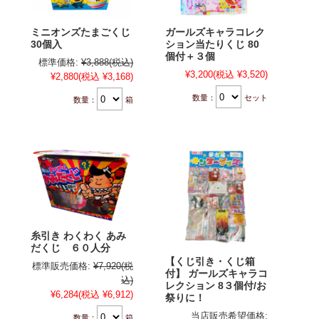
ミニオンズたまごくじ
ガールズキャラコレク
30個入
ション当たりくじ 80
個付＋３個
標準価格:
¥3,888
(税込)
¥3,200
(税込 ¥3,520)
¥2,880
(税込 ¥3,168)
数量：
セット
数量：
箱
糸引き わくわく あみ
だくじ ６０人分
【くじ引き・くじ箱
標準販売価格:
¥7,920
(税
付】 ガールズキャラコ
込)
レクション 8３個付/お
¥6,284
(税込 ¥6,912)
祭りに！
当店販売希望価格:
数量：
箱