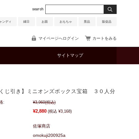
ャンディ
縁日
お面
おもちゃ
景品
販促品
マイページへログイン
カートをみる
サイトマップ
くじ引き】ミニオンズボックス宝箱 ３０人分
格:
¥3,960
(税込)
¥2,880
(税込 ¥3,168)
佐塚商店
omokuji200925a