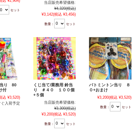
税込 ¥2,904)
当店販売希望価格:
¥4,320
(税込)
セット
¥3,142
(税込 ¥3,456)
数量：
セット
当り 80
くじ当て/業務用 鈴当
バトミントン当り ８
け付
り ＃４０ １００個
０+おまけ
+５個
税込 ¥3,520)
¥3,200
(税込 ¥3,520)
当店販売希望価格:
すぐ入荷予定
数量：
セット
¥3,300
(税込)
¥3,200
(税込 ¥3,520)
数量：
セット