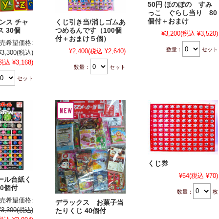
50円 ほのぼの すみ
っこ ぐらし当り 80
個付＋おまけ
ャンス チャ
くじ引き当/消しゴムあ
 30個
つめるんです（100個
¥3,200
(税込 ¥3,520)
付＋おまけ５個）
売希望価格:
数量：
セット
¥2,400
(税込 ¥2,640)
¥3,300
(税込)
税込 ¥3,168)
数量：
セット
セット
くじ券
¥64
(税込 ¥70)
ール台紙く
10個付
数量：
枚
売希望価格:
デラックス お菓子当
¥3,300
(税込)
たりくじ 40個付