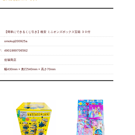
【簡単にできるくじ引き】格安 ミニオンズボックス宝箱 ３０付
omokuji200925a
:
4901989706562
佐塚商店
幅430mm × 奥行540mm × 高さ70mm