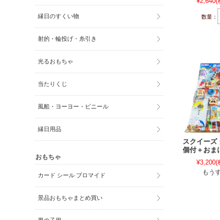
¥2,640
(
縁日のすくい物
数量：
射的・輪投げ・糸引き
光るおもちゃ
当たりくじ
風船・ヨーヨー・ビニール
縁日用品
スクイーズ 
個付＋おま
おもちゃ
¥3,200
(
もう
カード シール ブロマイド
景品おもちゃまとめ買い