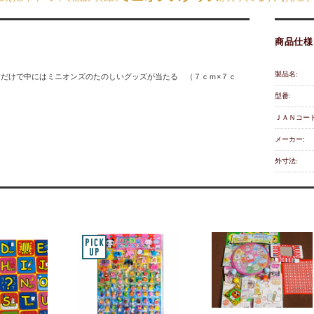
商品仕様
製品名:
すだけで中にはミニオンズのたのしいグッズが当たる （７ｃｍ×７ｃ
型番:
ＪＡＮコード
メーカー:
外寸法: