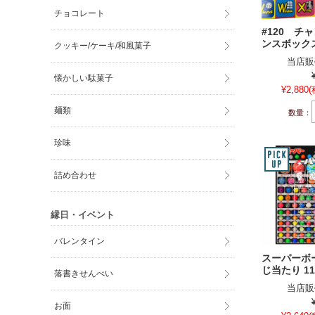
チョコレート
#120 チ
ンスボックス
クッキー/ケーキ/和風菓子
当店販
懐かしい駄菓子
¥2,880
(
麺類
数量：
珍味
詰め合わせ
縁日・イベント
バレンタイン
スーパーボ
じ当たり 1
落書きせんべい
当店販
お面