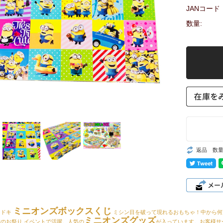
JANコード
数量:
返品 数
ミニオンズボックスくじ
キドキ
ミシン目を破って現れるおもちゃ！中から何
ミニオンズグッズ
のお祭り イベントで活躍。人気の
が入っています。お客様サ