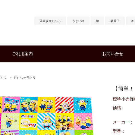
落書きせんべい
うまい棒
飴
駄菓子
キ
ご利用案内
お問い合せ
りくじ
おもちゃ当たり
【簡単！
標準小売価
価格:
メーカー：
型番：