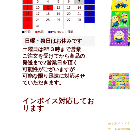
2
3
4
5
6
7
8
9
10
11
12
13
14
15
16
17
18
19
20
21
22
23
24
25
26
27
28
29
30
31
■
■
■
今日
休日
PM3:00まで営業
日曜・祭日はお休みです
土曜日はPM３時まで営業
ご注文を受けてから商品の
発送まで2営業日を頂く
可能性が
ございますが
可能な限り迅速に対応させ
ていただきます。
インボイス対応してお
ります
わくわく・ド
で、お家や地域