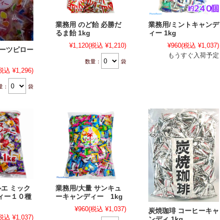
業務用 のど飴 必勝だ
業務用/ミントキャンデ
るま飴 1kg
ィー 1kg
¥1,120
(税込 ¥1,210)
¥960
(税込 ¥1,037)
ルーツピロー
もうすぐ入荷予定
数量：
袋
税込 ¥1,296)
量：
袋
ルエ ミック
業務用/大量 サンキュ
ィー１０種
ーキャンディー 1kg
¥960
(税込 ¥1,037)
炭焼珈琲 コーヒーキャ
税込 ¥1,037)
ンディ 1kg