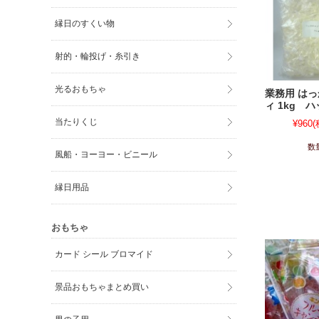
縁日のすくい物
射的・輪投げ・糸引き
光るおもちゃ
業務用 は
ィ 1kg 
当たりくじ
¥960
(
数
風船・ヨーヨー・ビニール
縁日用品
おもちゃ
カード シール ブロマイド
景品おもちゃまとめ買い