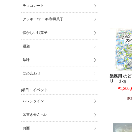
チョコレート
クッキー/ケーキ/和風菓子
懐かしい駄菓子
麺類
珍味
詰め合わせ
業務用 の
リ 1kg
¥1,200
(
縁日・イベント
数
バレンタイン
落書きせんべい
お面