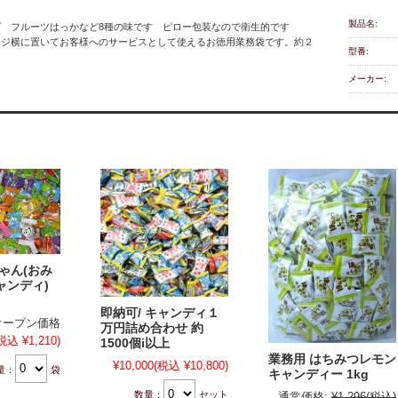
製品名:
プ フルーツはっかなど8種の味です ピロー包装なので衛生的です
レジ横に置いてお客様へのサービスとして使えるお徳用業務袋です。約２
型番:
メーカー:
ゃん(おみ
ャンディ)
即納可/ キャンディ１
オープン価格
万円詰め合わせ 約
税込 ¥1,210)
1500個i以上
業務用 はちみつレモン
¥10,000
(税込 ¥10,800)
量：
袋
キャンディー 1kg
数量：
セット
通常価格:
¥1,296
(税込)