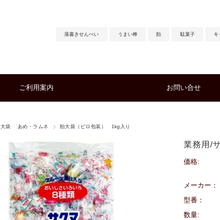
落書きせんべい
うまい棒
飴
駄菓子
キ
ご利用案内
お問い合せ
用大袋 あめ・ラムネ
飴大袋（ピロ包装） 1kg入り
業務用/
価格:
メーカー：
型番：
数量: