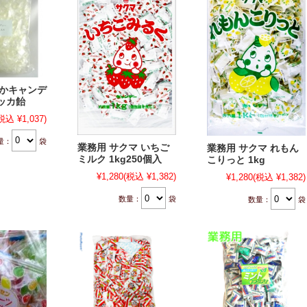
っかキャンデ
ハッカ飴
税込 ¥1,037)
量：
袋
業務用 サクマ いちご
業務用 サクマ れもん
ミルク 1kg250個入
こりっと 1kg
¥1,280
(税込 ¥1,382)
¥1,280
(税込 ¥1,382)
数量：
袋
数量：
袋