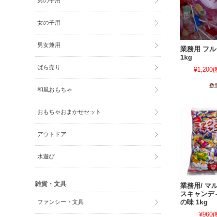
男の子用
女の子用
男女兼用
業務用 フ
1kg
ばら売り
¥1,200
(
数
和風おもちゃ
おもちゃおまかせセット
アウトドア
水遊び
雑貨・文具
業務用/ マ
スキャンデ
ファンシー・文具
の味 1kg
¥960
(