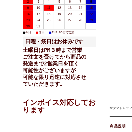
2
3
4
5
6
7
8
9
10
11
12
13
14
15
16
17
18
19
20
21
22
23
24
25
26
27
28
29
30
31
■
■
■
今日
休日
PM3:00まで営業
日曜・祭日はお休みです
土曜日はPM３時まで営業
ご注文を受けてから商品の
発送まで2営業日を頂く
可能性が
ございますが
可能な限り迅速に対応させ
ていただきます。
インボイス対応してお
ります
サクマドロッ
商品説明