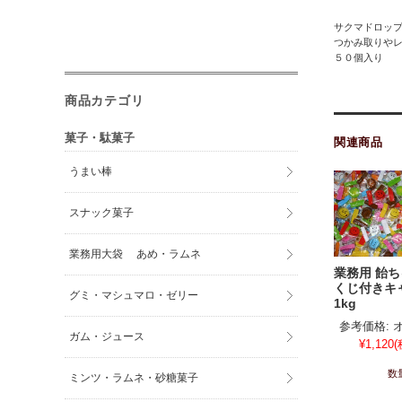
サクマドロッ
つかみ取りや
５０個入り
商品カテゴリ
菓子・駄菓子
関連商品
うまい棒
スナック菓子
業務用大袋 あめ・ラムネ
業務用 飴ち
くじ付きキ
グミ・マシュマロ・ゼリー
1kg
参考価格:
ガム・ジュース
¥1,120
(
数
ミンツ・ラムネ・砂糖菓子