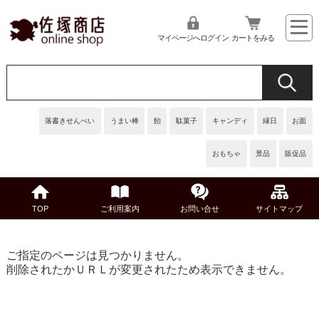
マイページへログイン
カートをみる
落書きせんべい
うまい棒
飴
駄菓子
キャンディ
縁日
お面
おもちゃ
景品
販促品
TOP
ご利用案内
お問い合せ
サイトマップ
ご指定のページは見つかりません。
削除されたかＵＲＬが変更されたため表示できません。