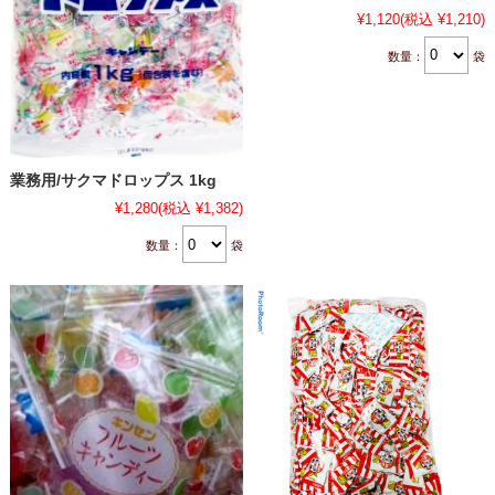
¥1,120
(税込 ¥1,210)
数量：
袋
業務用/サクマドロップス 1kg
¥1,280
(税込 ¥1,382)
数量：
袋