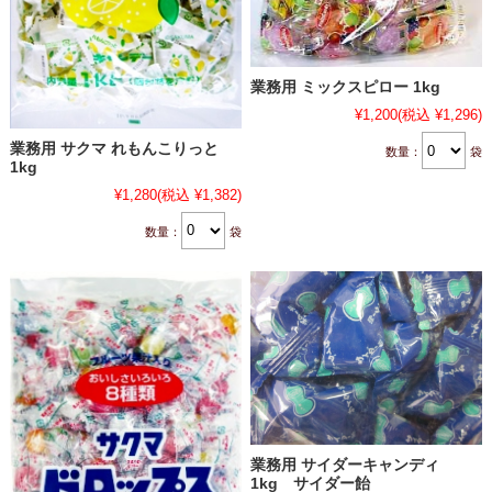
業務用 ミックスピロー 1kg
¥1,200
(税込 ¥1,296)
業務用 サクマ れもんこりっと
数量：
袋
1kg
¥1,280
(税込 ¥1,382)
数量：
袋
業務用 サイダーキャンディ
1kg サイダー飴