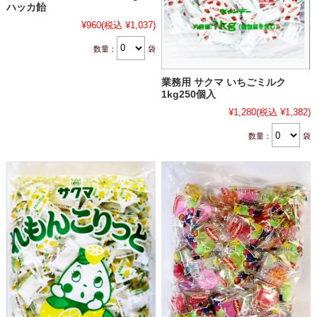
ハッカ飴
¥960
(税込 ¥1,037)
数量：
袋
業務用 サクマ いちごミルク
1kg250個入
¥1,280
(税込 ¥1,382)
数量：
袋