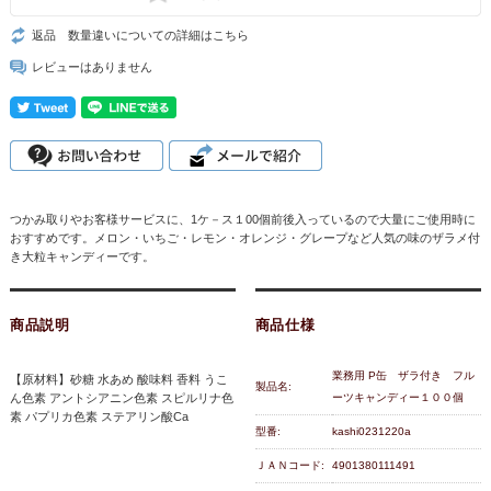
返品 数量違いについての詳細はこちら
レビューはありません
つかみ取りやお客様サービスに、1ケ－ス１00個前後入っているので大量にご使用時に
おすすめです。メロン・いちご・レモン・オレンジ・グレープなど人気の味のザラメ付
き大粒キャンディーです。
商品説明
商品仕様
業務用 P缶 ザラ付き フル
【原材料】砂糖 水あめ 酸味料 香料 うこ
製品名:
ん色素 アントシアニン色素 スピルリナ色
ーツキャンディー１００個
素 パプリカ色素 ステアリン酸Ca
型番:
kashi0231220a
ＪＡＮコード:
4901380111491