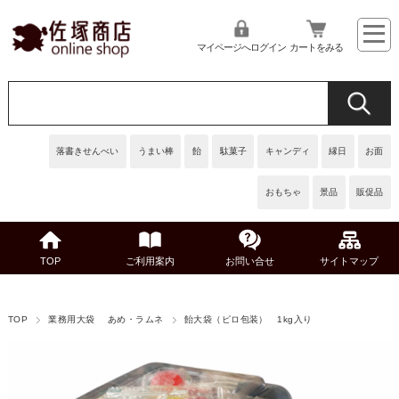
マイページへログイン
カートをみる
落書きせんべい
うまい棒
飴
駄菓子
キャンディ
縁日
お面
おもちゃ
景品
販促品
TOP
ご利用案内
お問い合せ
サイトマップ
TOP
業務用大袋 あめ・ラムネ
飴大袋（ピロ包装） 1kg入り