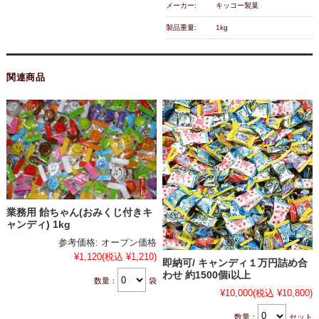
メーカー:
キッコー製菓
製品重量:
1kg
関連商品
業務用 飴ちゃん(おみくじ付きキ
ャンディ) 1kg
参考価格:
オープン価格
¥1,120
(税込 ¥1,210)
即納可/ キャンディ１万円詰め合
わせ 約1500個i以上
数量：
袋
¥10,000
(税込 ¥10,800)
数量：
セット