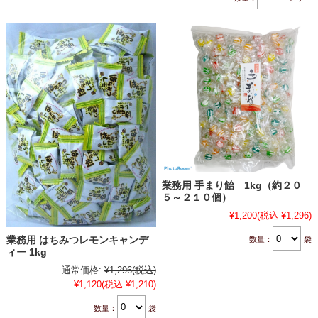
業務用 手まり飴 1kg（約２０
５～２１０個）
¥1,200
(税込 ¥1,296)
数量：
袋
業務用 はちみつレモンキャンデ
ィー 1kg
通常価格:
¥1,296
(税込)
¥1,120
(税込 ¥1,210)
数量：
袋