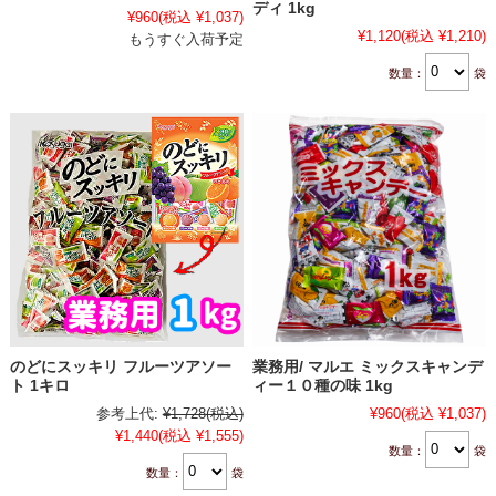
ディ 1kg
¥960
(税込 ¥1,037)
¥1,120
(税込 ¥1,210)
もうすぐ入荷予定
数量：
袋
のどにスッキリ フルーツアソー
業務用/ マルエ ミックスキャンデ
ト 1キロ
ィー１０種の味 1kg
参考上代:
¥1,728
(税込)
¥960
(税込 ¥1,037)
¥1,440
(税込 ¥1,555)
数量：
袋
数量：
袋